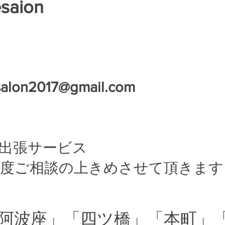
esaion
esalon2017@gmail.com
辺出張サービス
都度ご相談の上きめさせて頂きます
「阿波座」「四ツ橋」「本町」