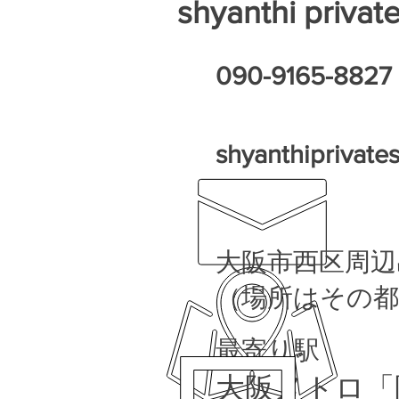
shyanthi privat
​090-9165-8827
shyanthiprivat
​大阪市西区周
（場所はその
最寄り駅
​大阪メトロ