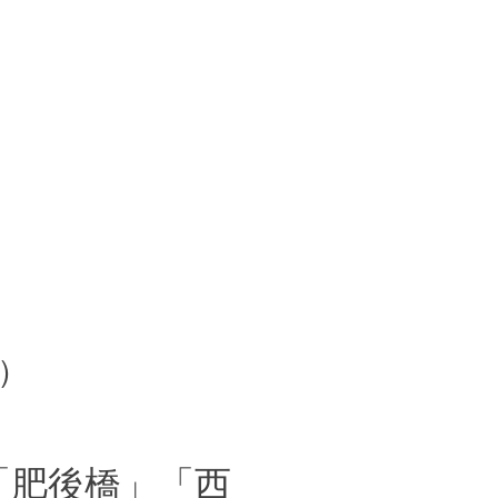
）
「肥後橋」「西