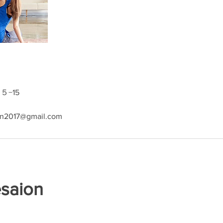
−15
lon2017@gmail.com
esaion