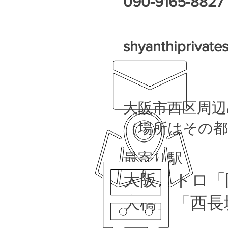
​090-9165-8827
shyanthiprivat
​大阪市西区周
（場所はその
最寄り駅
​大阪メトロ
大橋」「西長