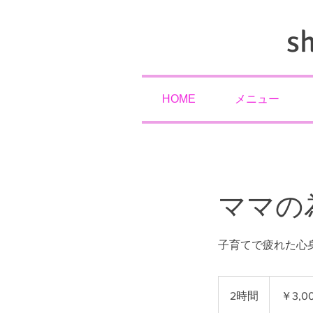
s
HOME
メニュー
ママの
子育てで疲れた心
3,000
円
2時間
2
￥3,0
時