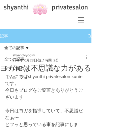
shyanthi privatesalon
記事
全ての記事
shyanthiyogini
全ての記事
2019年10月23日
読了時間: 2分
ヨガには不思議な力がある
今すぐ始める
こんにちはshyanthi privatesalon kunie
コミュニティ
です。
今日もブログをご覧頂きありがとうご
ざいます
今日はヨガを指導していて、不思議だ
なぁ〜
とフッと思っている事を記事にしま