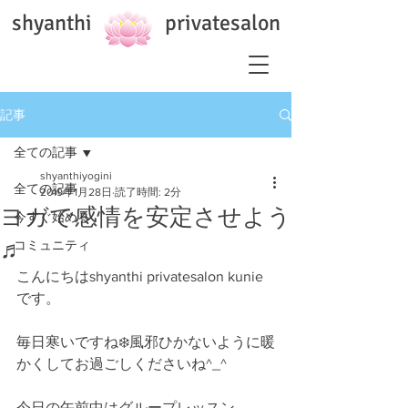
shyanthi privatesalon
記事
全ての記事
shyanthiyogini
全ての記事
2019年1月28日
読了時間: 2分
ヨガで感情を安定させよう
今すぐ始める
♬
コミュニティ
こんにちはshyanthi privatesalon kunie
です。
毎日寒いですね❄️風邪ひかないように暖
かくしてお過ごしくださいね^_^
今日の午前中はグループレッスン