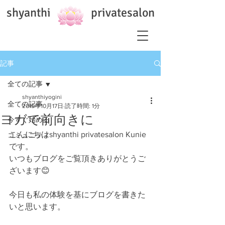
shyanthi privatesalon
記事
全ての記事
shyanthiyogini
全ての記事
2019年10月17日
読了時間: 1分
ヨガで前向きに
今すぐ始める
こんにちはshyanthi privatesalon Kunie 
コミュニティ
です。
いつもブログをご覧頂きありがとうご
ざいます😊
今日も私の体験を基にブログを書きた
いと思います。